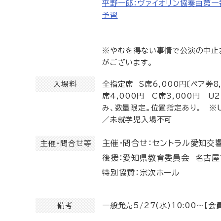
平野一郎：ヴァイオリン協奏曲第一
予習
※やむを得ない事情で公演の中止
がございます。
入場料
全指定席 S席6,000円〔ペア券8,
席4,000円 C席3,000円 
み、数量限定。位置指定あり。 ※
／未就学児入場不可
主催・問合せ：セントラル愛知交響楽
主催・問合せ等
後援：愛知県教育委員会 名古
特別協賛：宗次ホール
備考
一般発売5/27(水)10:00～【会