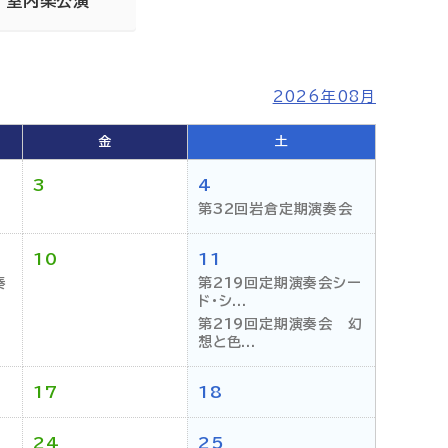
室内楽公演
2026年08月
金
土
3
4
第32回岩倉定期演奏会
10
11
奏
第219回定期演奏会シー
ド・シ...
第219回定期演奏会 幻
想と色...
17
18
24
25