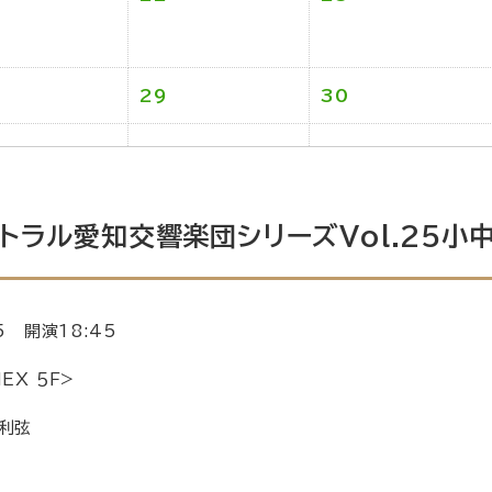
29
30
トラル愛知交響楽団シリーズVol.25小
5 開演18:45
EX ５Ｆ>
部利弦