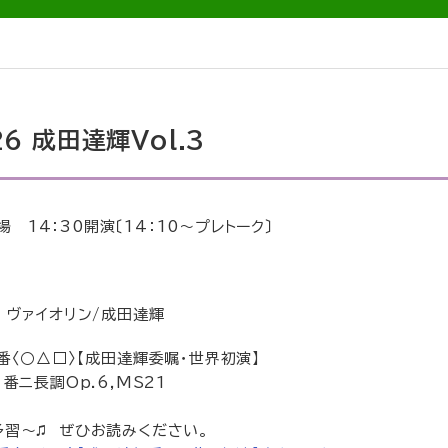
6 成田達輝Vol.3
開場 14：30開演〔14：10～プレトーク〕
 ヴァイオリン/成田達輝
番〈○△□〉【成田達輝委嘱・世界初演】
番ニ長調Op.6,MS21
習～♫ ぜひお読みください。