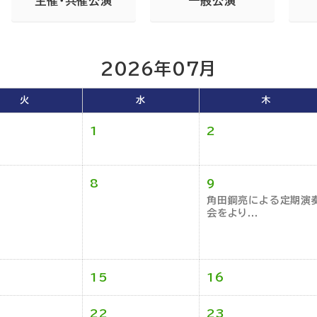
主催・共催公演
一般公演
2026年07月
火
水
木
1
2
8
9
角田鋼亮による定期演
会をより...
15
16
22
23