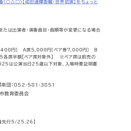
番〈○△□〉【成田達輝委嘱・世界初演】をちょっと
または出演者・演奏曲目・曲順等が変更になる場合
400円〕 A席5,000円〔ペア券7,000円〕 B
U25各席半額[ペア席対象外] ※ペア席は前売の
U25は公演当日25歳以下対象、入場時要証明書
団：052-581-3851
屋市教育委員会
員先行5/25.26】