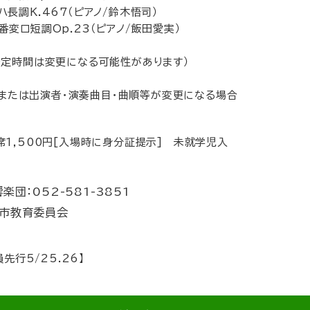
ハ長調K.467（ピアノ/鈴木悟司）
番変ロ短調Op.23（ピアノ/飯田愛実）
演予定時間は変更になる可能性があります）
または出演者・演奏曲目・曲順等が変更になる場合
席1,500円[入場時に身分証提示] 未就学児入
団：052-581-3851
屋市教育委員会
員先行5/25.26】