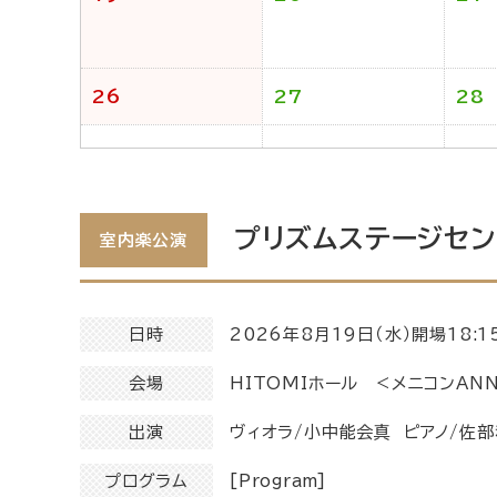
26
27
28
プリズムステージセン
室内楽公演
日時
2026年8月19日（水）開場18:1
会場
HITOMIホール <メニコンANN
出演
ヴィオラ/小中能会真 ピアノ/佐
プログラム
[Program]