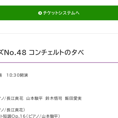
チケットシステムへ
ズNo.48 コンチェルトの夕べ
場 18:30開演
アノ/長江爽花 山本駿平 鈴木悟司 飯田愛実
アノ/長江爽花）
ト短調Op.16（ピアノ/山本駿平）