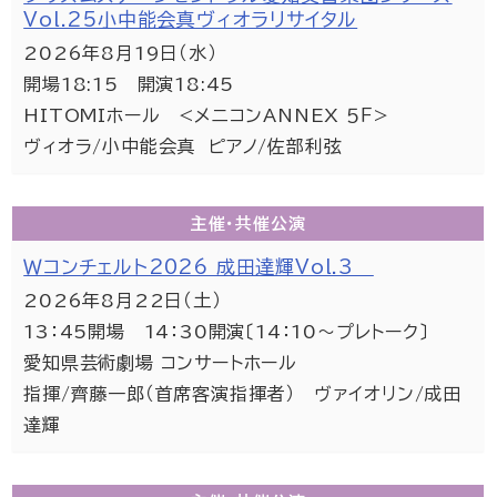
Vol.25小中能会真ヴィオラリサイタル
2026年8月19日（水）
開場18:15 開演18:45
HITOMIホール <メニコンANNEX ５Ｆ>
ヴィオラ/小中能会真 ピアノ/佐部利弦
主催・共催
公演
Ｗコンチェルト2026 成田達輝Vol.3
2026年8月22日（土）
13：45開場 14：30開演〔14：10～プレトーク〕
愛知県芸術劇場 コンサートホール
指揮/齊藤一郎（首席客演指揮者） ヴァイオリン/成田
達輝