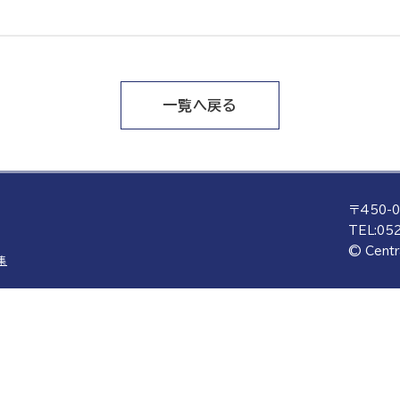
一覧へ戻る
〒450-
TEL:
052
© Centr
集