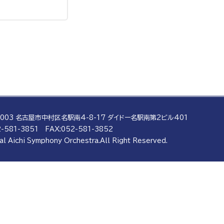
0003 名古屋市中村区名駅南4-8-17
ダイドー名駅南第2ビル401
-581-3851
FAX:052-581-3852
al Aichi Symphony Orchestra.
All Right Reserved.