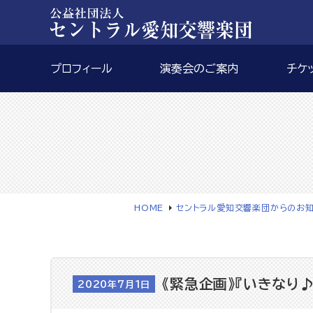
プロフィール
演奏会のご案内
チケ
HOME
セントラル愛知交響楽団からのお
《緊急企画》『いきなり♪
2020年7月1日