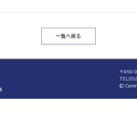
一覧へ戻る
〒450-
TEL:
052
© Centr
集