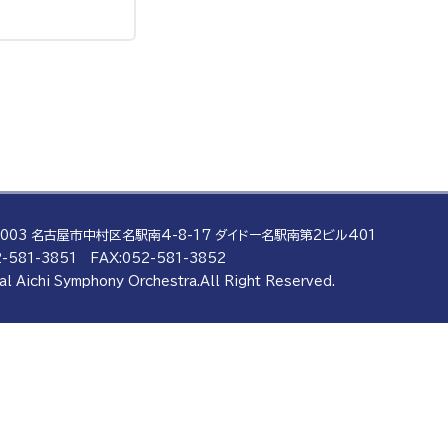
0003 名古屋市中村区名駅南4-8-17
ダイドー名駅南第2ビル401
-581-3851
FAX:052-581-3852
al Aichi Symphony Orchestra.
All Right Reserved.