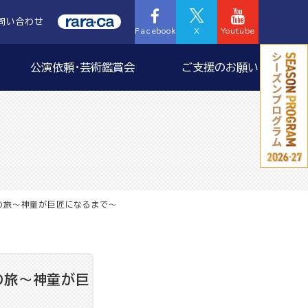
問い合わせ
Facebook
X
Youtube
公演依頼・芸術鑑賞会
ご支援のお願い
音の旅～神童が巨匠になるまで～
の旅～神童が巨