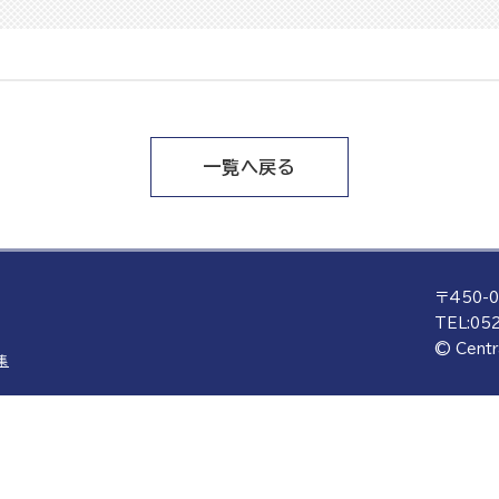
一覧へ戻る
〒450-
TEL:
052
© Centr
集