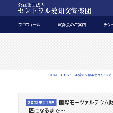
プロフィール
演奏会のご案内
チケ
HOME
セントラル愛知交響楽団からのお
国際モーツァルテウム財
2023年2月9日
匠になるまで～