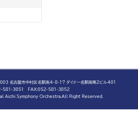
0003 名古屋市中村区名駅南4-8-17
ダイドー名駅南第2ビル401
-581-3851
FAX:052-581-3852
al Aichi Symphony Orchestra.
All Right Reserved.