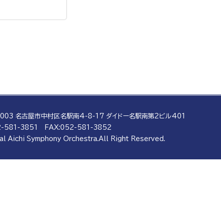
0003 名古屋市中村区名駅南4-8-17
ダイドー名駅南第2ビル401
-581-3851
FAX:052-581-3852
al Aichi Symphony Orchestra.
All Right Reserved.