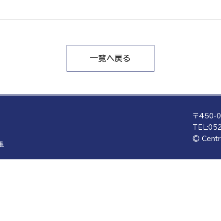
一覧へ戻る
〒450-
TEL:
052
© Centr
集