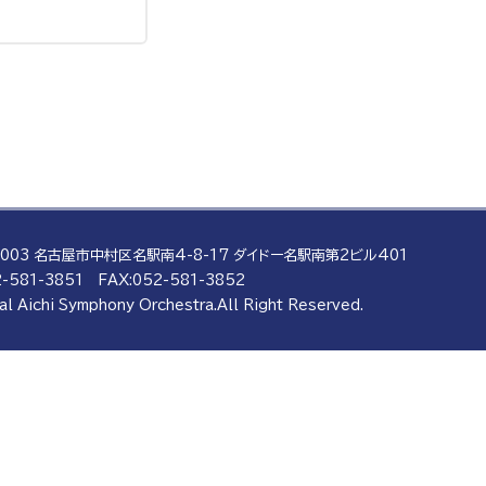
0003 名古屋市中村区名駅南4-8-17
ダイドー名駅南第2ビル401
-581-3851
FAX:052-581-3852
al Aichi Symphony Orchestra.
All Right Reserved.