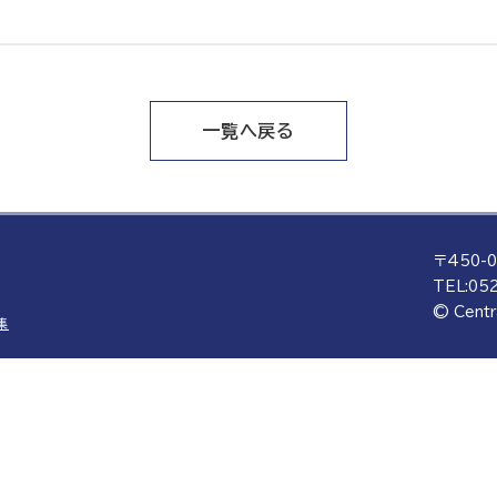
一覧へ戻る
〒450-
TEL:
052
© Centr
集