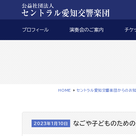
プロフィール
演奏会のご案内
チケ
HOME
セントラル愛知交響楽団からのお
なごや子どものための巡
2023年1月10日