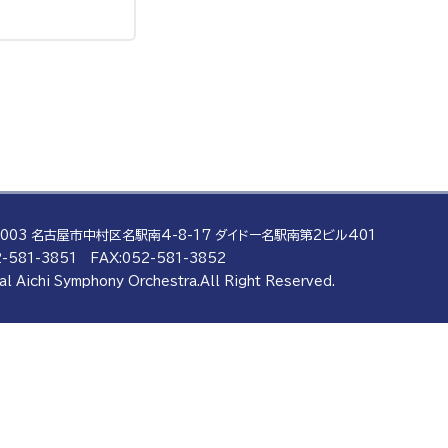
0003 名古屋市中村区名駅南4-8-17
ダイドー名駅南第2ビル401
-581-3851
FAX:052-581-3852
al Aichi Symphony Orchestra.
All Right Reserved.