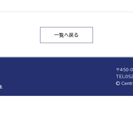
一覧へ戻る
〒450-
TEL:
052
© Centr
集