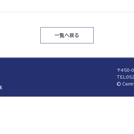
一覧へ戻る
〒450-
TEL:
052
© Centr
集