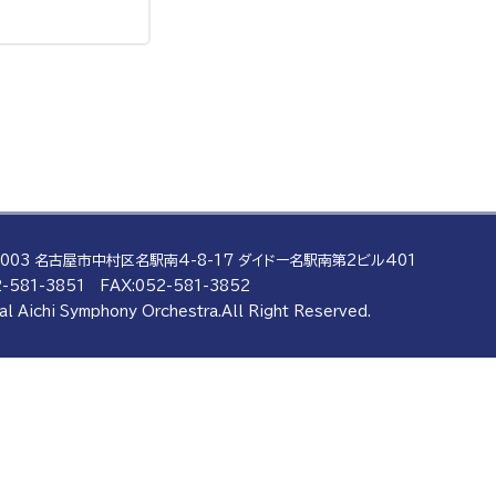
0003 名古屋市中村区名駅南4-8-17
ダイドー名駅南第2ビル401
-581-3851
FAX:052-581-3852
al Aichi Symphony Orchestra.
All Right Reserved.