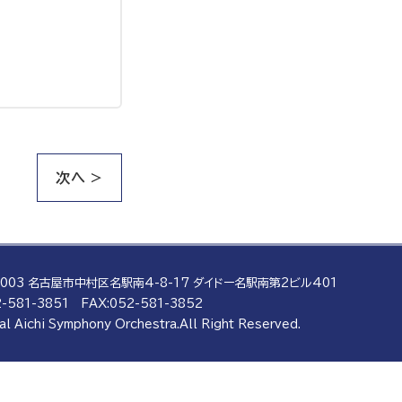
り
次へ >
0003 名古屋市中村区名駅南4-8-17
ダイドー名駅南第2ビル401
-581-3851
FAX:052-581-3852
al Aichi Symphony Orchestra.
All Right Reserved.