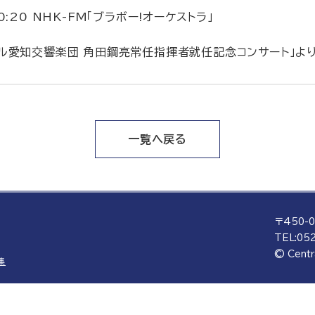
0:20 NHK-FM「ブラボー!オーケストラ」
ントラル愛知交響楽団 角田鋼亮常任指揮者就任記念コンサート」よ
一覧へ戻る
〒450-
TEL:
052
© Centr
集