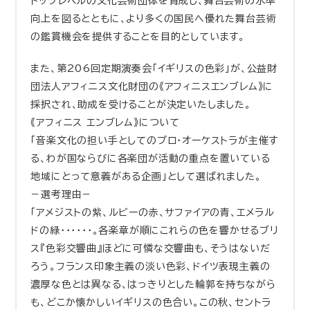
トップレベルの文化芸術団体を育成し、舞台芸術の水準
向上を図るとともに、より多くの国民へ優れた舞台芸術
の鑑賞機会を提供することを目的としています。
また、第206回定期演奏会「イギリスの色彩」が、公益財
団法人アフィニス文化財団の《アフィニスエンブレム》に
採択され、助成を受けることが決定いたしました。
《アフィニス エンブレム》について
「音楽文化の担い手としてのプロ・オーケストラが主催す
る、わが国ならびに各楽団が活動の重点を置いている
地域にとって意義がある企画」として選ばれました。
－選考理由－
「アメジストの紫、ルビーの赤、サファイアの青、エメラル
ドの緑・・・・・・。各楽章が順にこれらの色を響かせるブリ
ス『色彩交響曲』ほどに可憐な交響曲も、そうはないだ
ろう。フランス印象主義の淡い色彩、ドイツ表現主義の
濃厚な色とは異なる、はっきりとした輪郭を持ちながら
も、どこか懐かしいイギリスの色合い。この秋、セントラ