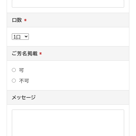
口数
*
ご芳名掲載
*
可
不可
メッセージ