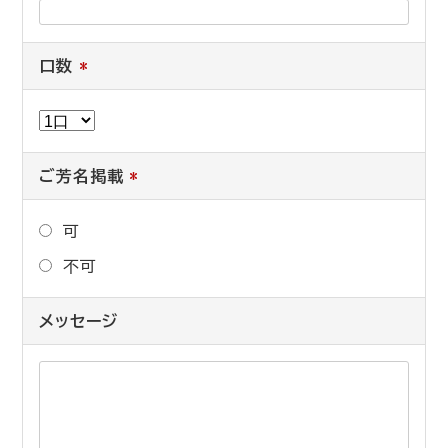
口数
*
ご芳名掲載
*
可
不可
メッセージ