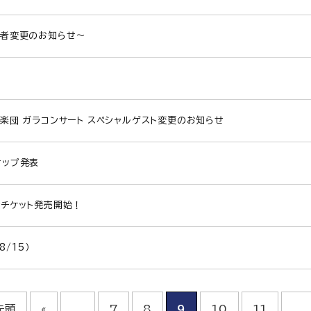
演者変更のお知らせ～
響楽団 ガラコンサート スペシャルゲスト変更のお知らせ
ナップ発表
会チケット発売開始！
/15）
先頭
«
...
7
8
9
10
11
...