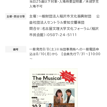
当日25歳以下対象・入場時要証明書／未就学児
入場不可
主催：一般財団法人稲沢市文化振興財団 公
主催・問合せ等
益社団法人セントラル愛知交響楽団
問合せ：名古屋文理大学文化フォーラム（稲沢
市民会館）：0587-24-5111
一般発売8/8(土)※当団事務局への一般電話申
備考
込は8/10(月)から 【会員先行7/31～】10:00
～