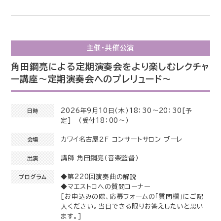
主催・共催公演
角田鋼亮による定期演奏会をより楽しむレクチャ
ー講座～定期演奏会へのプレリュード～
2026年9月10日（木）18：30～20：30[予
日時
定] （受付18：00～）
カワイ名古屋２Ｆ コンサートサロン ブーレ
会場
講師 角田鋼亮（音楽監督）
出演
◆第220回演奏曲の解説
プログラム
◆マエストロへの質問コーナー
[お申込みの際、応募フォームの「質問欄」にご記
入ください。当日できる限りお答えしたいと思い
ます。]