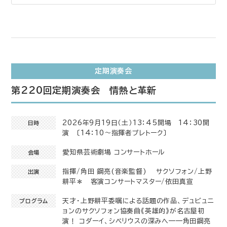
定期演奏会
第220回定期演奏会 情熱と革新
2026年9月19日（土）13：45開場 14：30開
日時
演 〔14：10～指揮者プレトーク〕
愛知県芸術劇場 コンサートホール
会場
指揮/角田 鋼亮(音楽監督) サクソフォン/上野
出演
耕平＊ 客演コンサートマスター/依田真宣
天才・上野耕平委嘱による話題の作品、デュビュニ
プログラム
ョンのサクソフォン協奏曲《英雄的》が名古屋初
演！ コダーイ、シベリウスの深みへ——角田鋼亮