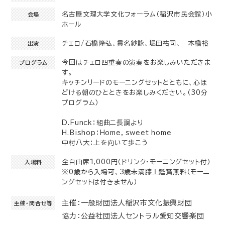
名古屋文理大学文化フォーラム（稲沢市民会館）小
会場
ホール
チェロ/石橋隆弘、貫名紗詠、堀田祐司、 本橋裕
出演
今回はチェロ四重奏の演奏をお楽しみいただきま
プログラム
す。
キッチンリードのモーニングセットとともに、心ほ
どける朝のひとときをお楽しみください。（30分
プログラム）
D.Funck：組曲ニ長調より
H.Bishop：Home，sweet home
中村八大：上を向いて歩こう
全自由席1,000円（ドリンク・モーニングセット付）
入場料
※0歳から入場可、3歳未満膝上鑑賞無料（モーニ
ングセットは付きません）
主催：一般財団法人稲沢市文化振興財団
主催・問合せ等
協力：公益社団法人セントラル愛知交響楽団