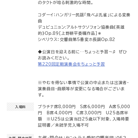
のタクトが唸る刺激的な時間。
コダーイ：ハンガリー民謡「飛べよ孔雀」による変奏
曲
デュビュニョン:アルトサクソフォン協奏曲《英雄
的》Op.89［上野耕平委嘱作品］＊
シベリウス：交響曲第5番変ホ長調Op.82
◆公演日を迎える前に…ちょっと予習～♫ ぜひ
お読みください。
第220回定期演奏会をちょっと予習
※やむを得ない事情で公演の中止または出演者・
演奏曲目・曲順等が変更になる場合がございま
す。
プラチナ席8,000円 S席6,000円 A席5,000
入場料
円 B席4,000円 C席3,000円 U25各席半
額 ※U25は公演当日25歳以下対象、入場時要
証明書／未就学児入場不可
主催・問合せ：セントラル愛知交響楽団：052-