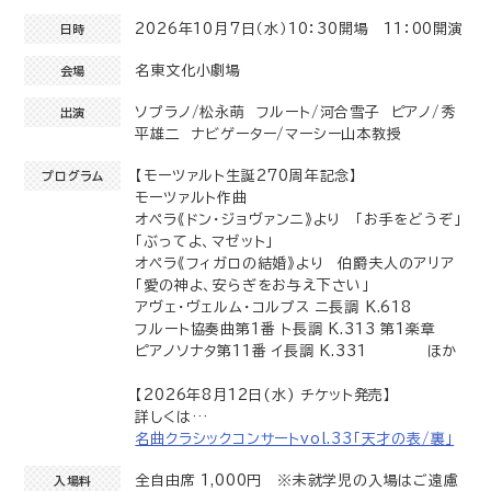
2026年10月7日（水）10：30開場 11：00開演
日時
名東文化小劇場
会場
ソプラノ/松永萌 フルート/河合雪子 ピアノ/秀
出演
平雄二 ナビゲーター/マーシー山本教授
【モーツァルト生誕270周年記念】
プログラム
モーツァルト作曲
オペラ《ドン・ジョヴァンニ》より 「お手をどうぞ」
「ぶってよ、マゼット」
オペラ《フィガロの結婚》より 伯爵夫人のアリア
「愛の神よ、安らぎをお与え下さい」
アヴェ・ヴェルム・コルプス ニ長調 K.618
フルート協奏曲第1番 ト長調 K.313 第1楽章
ピアノソナタ第11番 イ長調 K.331 ほか
【2026年8月12日(水) チケット発売】
詳しくは…
名曲クラシックコンサートvol.33「天才の表/裏」
全自由席 1,000円 ※未就学児の入場はご遠慮
入場料