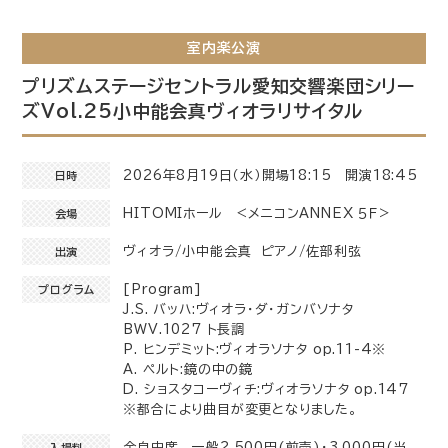
室内楽公演
プリズムステージセントラル愛知交響楽団シリー
ズVol.25小中能会真ヴィオラリサイタル
2026年8月19日（水）開場18:15 開演18:45
日時
HITOMIホール <メニコンANNEX ５Ｆ>
会場
ヴィオラ/小中能会真 ピアノ/佐部利弦
出演
[Program]
プログラム
J.S. バッハ:ヴィオラ・ダ・ガンバソナタ
BWV.1027 ト長調
P. ヒンデミット:ヴィオラソナタ op.11-4※
A. ペルト:鏡の中の鏡
D. ショスタコーヴィチ:ヴィオラソナタ op.147
※都合により曲目が変更となりました。
全自由席 一般2,500円(前売)・3,000円(当
入場料