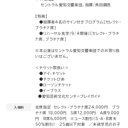
セントラル愛知交響楽団、指揮/角田鋼亮
【特典】
●指揮者4名のサイン付きプログラム［セレクト・
プラチナ席］
●リハーサル見学（9/4開催）［セレクト・プラチ
ナ席、プラチナ席］
※本公演はセントラル愛知交響楽団でのお取り扱
いはございません。
＜チケット取扱い＞
●アイ・チケット
●チケットぴあ
●ローソンチケット
●イープラス
●愛知芸術文化センタープレイガイド
全席指定 セレクト・プラチナ席24,000円 プラ
入場料
チナ席 18,000円 S席12,000円 A席9,000
円 B席6,000円 ※ユース割引（S・A・B席を
50％割引）…25歳以下対象 ／未就学児のお子