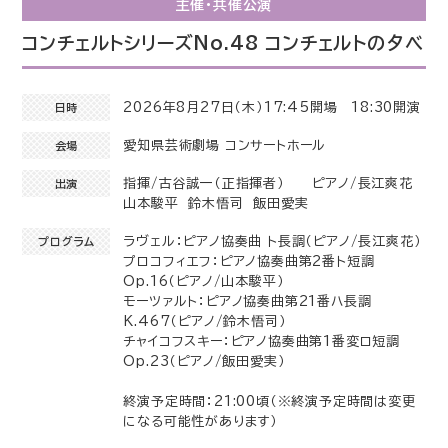
主催・共催公演
コンチェルトシリーズNo.48 コンチェルトの夕べ
2026年8月27日（木）17:45開場 18:30開演
日時
愛知県芸術劇場 コンサートホール
会場
指揮/古谷誠一（正指揮者） ピアノ/長江爽花
出演
山本駿平 鈴木悟司 飯田愛実
ラヴェル：ピアノ協奏曲 ト長調（ピアノ/長江爽花）
プログラム
プロコフィエフ：ピアノ協奏曲第2番ト短調
Op.16（ピアノ/山本駿平）
モーツァルト：ピアノ協奏曲第21番ハ長調
K.467（ピアノ/鈴木悟司）
チャイコフスキー：ピアノ協奏曲第1番変ロ短調
Op.23（ピアノ/飯田愛実）
終演予定時間：21:00頃（※終演予定時間は変更
になる可能性があります）