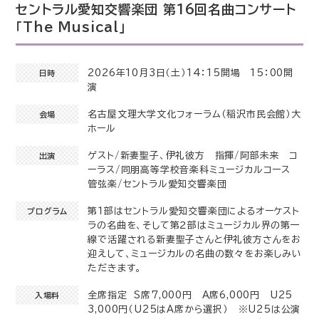
セントラル愛知交響楽団 第16回名曲コンサート
「The Musical」
2026年10月3日（土）14：15開場 15：00開
日時
演
名古屋文理大学文化フォーラム（稲沢市民会館）大
会場
ホール
ゲスト/新妻聖子、伊礼彼方 指揮/阿部未来 コ
出演
ーラス/同朋高等学校音楽科ミュージカルコース
管弦楽/セントラル愛知交響楽団
第１部はセントラル愛知交響楽団によるオーケスト
プログラム
ラの名曲を、そして第２部はミュージカル界の第一
線で活躍される新妻聖子さんと伊礼彼方さんをお
迎えして、ミュージカルの名曲の数々をお楽しみい
ただきます。
全席指定 S席7,000円 A席6,000円 U25
入場料
3,000円（U25はA席から選択） ※U25は公演