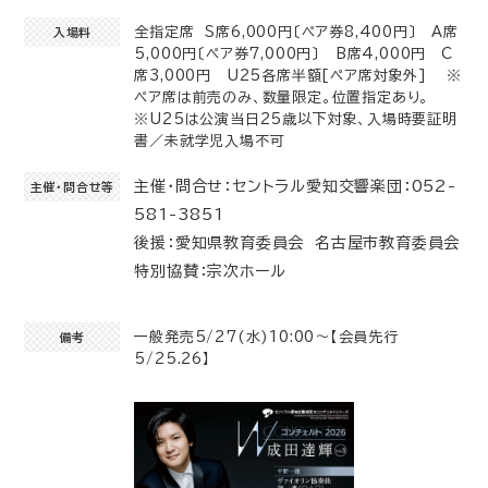
全指定席 S席6,000円〔ペア券8,400円〕 A席
入場料
5,000円〔ペア券7,000円〕 B席4,000円 C
席3,000円 U25各席半額[ペア席対象外] ※
ペア席は前売のみ、数量限定。位置指定あり。
※U25は公演当日25歳以下対象、入場時要証明
書／未就学児入場不可
主催・問合せ：セントラル愛知交響楽団：052-
主催・問合せ等
581-3851
後援：愛知県教育委員会 名古屋市教育委員会
特別協賛：宗次ホール
一般発売5/27(水)10:00～【会員先行
備考
5/25.26】