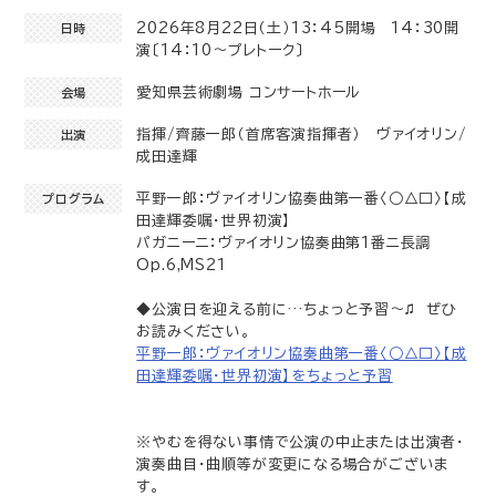
2026年8月22日（土）13：45開場 14：30開
日時
演〔14：10～プレトーク〕
愛知県芸術劇場 コンサートホール
会場
指揮/齊藤一郎（首席客演指揮者） ヴァイオリン/
出演
成田達輝
平野一郎：ヴァイオリン協奏曲第一番〈○△□〉【成
プログラム
田達輝委嘱・世界初演】
パガニーニ：ヴァイオリン協奏曲第1番ニ長調
Op.6,MS21
◆公演日を迎える前に…ちょっと予習～♫ ぜひ
お読みください。
平野一郎：ヴァイオリン協奏曲第一番〈○△□〉【成
田達輝委嘱・世界初演】をちょっと予習
※やむを得ない事情で公演の中止または出演者・
演奏曲目・曲順等が変更になる場合がございま
す。