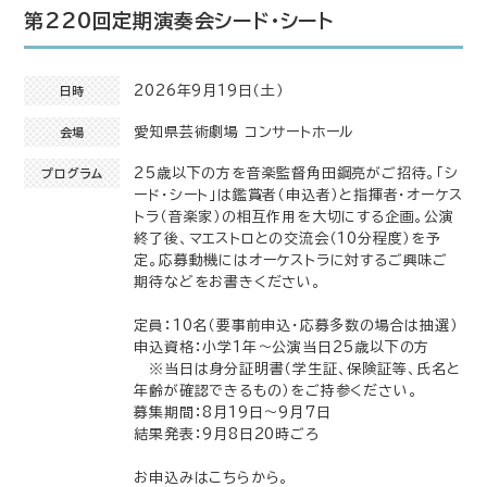
第220回定期演奏会シード・シート
2026年9月19日（土）
日時
愛知県芸術劇場 コンサートホール
会場
25歳以下の方を音楽監督角田鋼亮がご招待。「シ
プログラム
ード・シート」は鑑賞者（申込者）と指揮者・オーケス
トラ（音楽家）の相互作用を大切にする企画。公演
終了後、マエストロとの交流会（10分程度）を予
定。応募動機にはオーケストラに対するご興味ご
期待などをお書きください。
定員：10名（要事前申込・応募多数の場合は抽選）
申込資格：小学1年～公演当日25歳以下の方
※当日は身分証明書（学生証、保険証等、氏名と
年齢が確認できるもの）をご持参ください。
募集期間：8月19日〜9月7日
結果発表：9月8日20時ごろ
お申込みはこちらから。