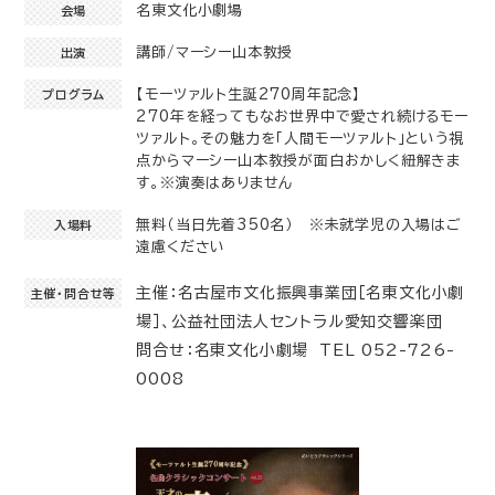
名東文化小劇場
会場
講師/マーシー山本教授
出演
【モーツァルト生誕270周年記念】
プログラム
270年を経ってもなお世界中で愛され続けるモー
ツァルト。その魅力を「人間モーツァルト」という視
点からマーシー山本教授が面白おかしく紐解きま
す。※演奏はありません
無料（当日先着350名） ※未就学児の入場はご
入場料
遠慮ください
主催：名古屋市文化振興事業団［名東文化小劇
主催・問合せ等
場］、公益社団法人セントラル愛知交響楽団
問合せ：名東文化小劇場 TEL 052-726-
0008